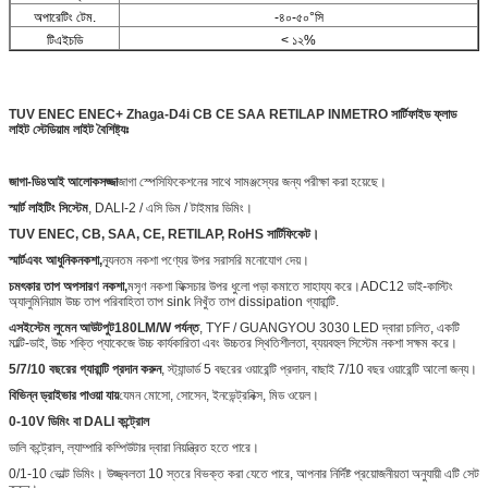
অপারেটিং টেম.
-৪০-৫০°সি
টিএইচডি
< ১২%
TUV ENEC ENEC+ Zhaga-D4i CB CE SAA RETILAP INMETRO সার্টিফাইড ফ্লাড
লাইট স্টেডিয়াম লাইট বৈশিষ্ট্যঃ
জাগা-ডি৪আই আলোকসজ্জা
জাগা স্পেসিফিকেশনের সাথে সামঞ্জস্যের জন্য পরীক্ষা করা হয়েছে।
স্মার্ট লাইটিং সিস্টেম
, DALI-2 / এসি ডিম / টাইমার ডিমিং।
TUV ENEC, CB, SAA, CE, RETILAP, RoHS সার্টিফিকেট।
স্মার্ট
এবং আধুনিক
নকশা
,
ন্যূনতম নকশা পণ্যের উপর সরাসরি মনোযোগ দেয়।
চমৎকার তাপ অপসারণ নকশা,
মসৃণ নকশা ফিক্সচার উপর ধুলো পড়া কমাতে সাহায্য করে।ADC12 ডাই-কাস্টিং
অ্যালুমিনিয়াম উচ্চ তাপ পরিবাহিতা তাপ sink নিখুঁত তাপ dissipation গ্যারান্টি.
এস
ইস্টেম লুমেন আউটপুট
180LM/W পর্যন্ত
, TYF / GUANGYOU 3030 LED দ্বারা চালিত, একটি
মাল্টি-ডাই, উচ্চ শক্তি প্যাকেজে উচ্চ কার্যকারিতা এবং উচ্চতর স্থিতিশীলতা, ব্যয়বহুল সিস্টেম নকশা সক্ষম করে।
5/7/10 বছরের গ্যারান্টি প্রদান করুন
, স্ট্যান্ডার্ড 5 বছরের ওয়ারেন্টি প্রদান, বাছাই 7/10 বছর ওয়ারেন্টি আলো জন্য।
বিভিন্ন ড্রাইভার পাওয়া যায়
যেমন মোসো, সোসেন, ইনভেন্ট্রনিক্স, মিড ওয়েল।
0-10V ডিমিং বা DALI কন্ট্রোল
ডালি কন্ট্রোল, ল্যাম্পারি কম্পিউটার দ্বারা নিয়ন্ত্রিত হতে পারে।
0/1-10 ভোল্ট ডিমিং। উজ্জ্বলতা 10 স্তরে বিভক্ত করা যেতে পারে, আপনার নির্দিষ্ট প্রয়োজনীয়তা অনুযায়ী এটি সেট