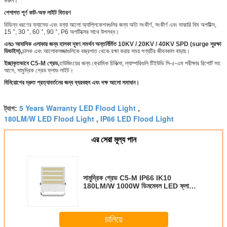
করুন।
পেশাগত পূর্ণ কাট-অফ লাইট বিতরণ
বিভিন্ন ধরণের ফ্যাসেড এবং বন্যা আলো অ্যাপ্লিকেশনগুলির জন্য অতি সংকীর্ণ, সংকীর্ণ এবং মাঝারি বিম অপটিক্স,
15 °, 30 °, 60 °, 90 °, P6 অপটিক্সের সাথে উপলব্ধ।
এন
o আবাসিক এলাকার জন্য হালকা দূষণ
.
সমর্থন অন্তর্নির্মিত 10KV / 20KV / 40KV SPD (surge সুরক্ষা
ডিভাইস),
চালক এবং আলোকসজ্জাগুলিকে বজ্রপাত থেকে রক্ষা করার সময় পণ্যটির জীবনকাল বাড়ায়।
ইচ্ছাকৃতভাবে C5-M গ্রেড,
হাউজিংয়ের জন্য ক্রোমিক চিকিত্সা, ল্যাম্পারিগুলি টিইউভি সি-৫-এম পরীক্ষার রিপোর্ট সহ
আসে, সামুদ্রিক গ্রেড ফ্লাড লাইট।
বিনিয়োগের দ্রুত প্রত্যাবর্তনের জন্য ব্যয়বহুল এবং দক্ষ আলো সমাধান।
5 Years Warranty LED Flood Light
ট্যাগ:
,
180LM/W LED Flood Light
IP66 LED Flood Light
,
এর সেরা মূল্য পান
সামুদ্রিক গ্রেড C5-M IP66 IK10
180LM/W 1000W ডিমমেবল LED ফ্লাড
লাইট স্টেডিয়াম লাইট SAA CB CE ENEC
RETILAP INMETRO সার্টিফাইড 5 বছরের
ওয়ারেন্টি
চালিয়ে