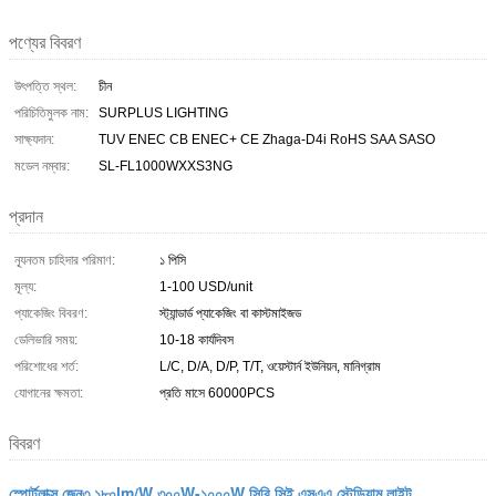
পণ্যের বিবরণ
উৎপত্তি স্থল:
চীন
পরিচিতিমুলক নাম:
SURPLUS LIGHTING
সাক্ষ্যদান:
TUV ENEC CB ENEC+ CE Zhaga-D4i RoHS SAA SASO
মডেল নম্বার:
SL-FL1000WXXS3NG
প্রদান
ন্যূনতম চাহিদার পরিমাণ:
১ পিসি
মূল্য:
1-100 USD/unit
প্যাকেজিং বিবরণ:
স্ট্যান্ডার্ড প্যাকেজিং বা কাস্টমাইজড
ডেলিভারি সময়:
10-18 কার্যদিবস
পরিশোধের শর্ত:
L/C, D/A, D/P, T/T, ওয়েস্টার্ন ইউনিয়ন, মানিগ্রাম
যোগানের ক্ষমতা:
প্রতি মাসে 60000PCS
বিবরণ
স্পোর্টলাক্স জেন৩ ১৮০lm/W ৩০০W-১০০০W সিবি সিই এসএএ স্টেডিয়াম লাইট