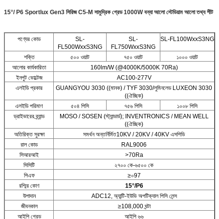
15°/ P6 Sportlux Gen3 সিরিজ C5-M সামুদ্রিক গ্রেড 1000W বন্যা আলো স্টেডিয়াম আলো তথ্য শীট
পণ্যের কোড
SL-
SL-
SL-FL100WxxS3NG
FL500WxxS3NG
FL750WxxS3NG
শক্তি
৫০০ ওয়াট
৭৫০ ওয়াট
১০০০ ওয়াট
আলোর কার্যকারিতা
160lm/W (@4000K/5000K 70Ra)
ইনপুট ভোল্টেজ
AC100-277V
এলইডি প্রকার
GUANGYOU 3030 ((মানক) / TYF 3030/লুমিনলেড LUXEON 3030
((ঐচ্ছিক)
এলইডি পরিমাণ
৫০৪ পিসি
৭৫৬ পিসি
১০০৮ পিসি
ড্রাইভারের ব্র্যান্ড
MOSO / SOSEN (স্ট্যান্ডার্ড); INVENTRONICS / MEAN WELL
((ঐচ্ছিক)
অতিরিক্ত সুরক্ষা
সমর্থন অন্তর্নির্মিত10KV / 20KV / 40KV এসপিডি
রাল কোড
RAL9006
সিআরআই
>70Ra
সিসিটি
২৭০০ কে-৬৫০০ কে
পিএফ
≥০97
রশ্মির কোণ
15
°/
P6
উপাদান
ADC12, অ্যান্টি-ইউভি অপটিক্যাল পিসি লেন্স
জীবনকাল
≥108,000 ঘন্টা
আইপি গ্রেড
আইপি ৬৬