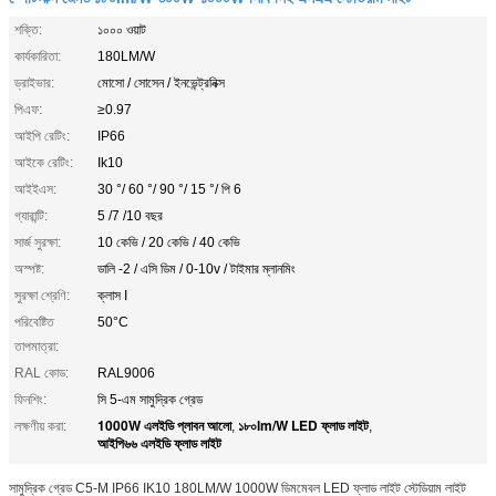
শক্তি:
১০০০ ওয়াট
কার্যকারিতা:
180LM/W
ড্রাইভার:
মোসো / সোসেন / ইনভেন্ট্রনিক্স
পিএফ:
≥0.97
আইপি রেটিং:
IP66
আইকে রেটিং:
Ik10
আইইএস:
30 °/ 60 °/ 90 °/ 15 °/ পি 6
গ্যারান্টি:
5 /7 /10 বছর
সার্জ সুরক্ষা:
10 কেভি / 20 কেভি / 40 কেভি
অস্পষ্ট:
ডালি -2 / এসি ডিম / 0-10v / টাইমার ম্লানমিং
সুরক্ষা শ্রেণি:
ক্লাস I
পরিবেষ্টিত
50°C
তাপমাত্রা:
RAL কোড:
RAL9006
ফিনশিং:
সি 5-এম সামুদ্রিক গ্রেড
1000W এলইডি প্লাবন আলো
১৮০lm/W LED ফ্লাড লাইট
লক্ষণীয় করা:
,
,
আইপি৬৬ এলইডি ফ্লাড লাইট
সামুদ্রিক গ্রেড C5-M IP66 IK10 180LM/W 1000W ডিমমেবল LED ফ্লাড লাইট স্টেডিয়াম লাইট