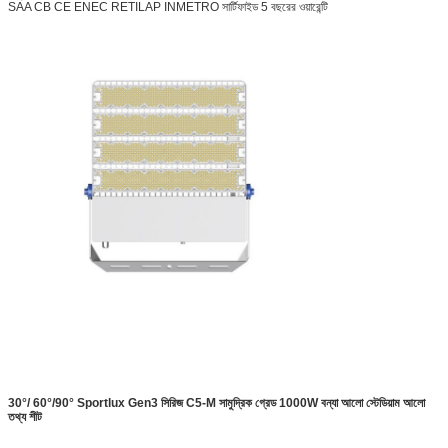
SAA CB CE ENEC RETILAP INMETRO সার্টিফাইড 5 বছরের ওয়ারেন্টি
30°/ 60°/90° Sportlux Gen3 সিরিজ C5-M সামুদ্রিক গ্রেড 1000W বন্যা আলো স্টেডিয়াম আলো
তথ্য শীট