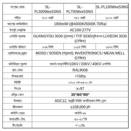
পণ্যের কোড
SL-
SL-
SL-FL100WxxS3NG
FL500WxxS3NG
FL750WxxS3NG
শক্তি
৫০০ ওয়াট
৭৫০ ওয়াট
১০০০ ওয়াট
আলোর কার্যকারিতা
180lm/W (@4000K/5000K 70Ra)
ইনপুট ভোল্টেজ
AC100-277V
এলইডি প্রকার
GUANGYOU 3030 ((মানক) / TYF 3030/লুমিনলেড LUXEON 3030
((ঐচ্ছিক)
এলইডি পরিমাণ
৮৩৬ পিসি
১২৫৪ পিসি
১৬৭২ পিসি
ড্রাইভারের ব্র্যান্ড
MOSO / SOSEN (স্ট্যান্ডার্ড); INVENTRONICS / MEAN WELL
((ঐচ্ছিক)
অতিরিক্ত সুরক্ষা
সমর্থন অন্তর্নির্মিত10KV / 20KV / 40KV এসপিডি
রাল কোড
RAL9006
সিআরআই
>70Ra
সিসিটি
২৭০০ কে-৬৫০০ কে
পিএফ
≥০97
রশ্মির কোণ
30°/60°/90°
উপাদান
ADC12, অ্যান্টি-ইউভি অপটিক্যাল পিসি লেন্স
জীবনকাল
≥108,000 ঘন্টা
আইপি গ্রেড
আইপি ৬৬
অপারেটিং টেম.
-৪০-৫০°সি
টিএইচডি
< ১২%