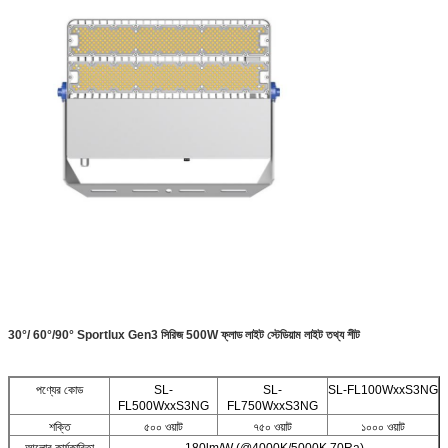
30°/ 60°/90° Sportlux Gen3 সিরিজ 500W ফ্লাড লাইট স্টেডিয়াম লাইট তথ্য শীট
পণ্যের কোড
SL-
SL-
SL-FL100WxxS3NG
FL500WxxS3NG
FL750WxxS3NG
শক্তি
৫০০ ওয়াট
৭৫০ ওয়াট
১০০০ ওয়াট