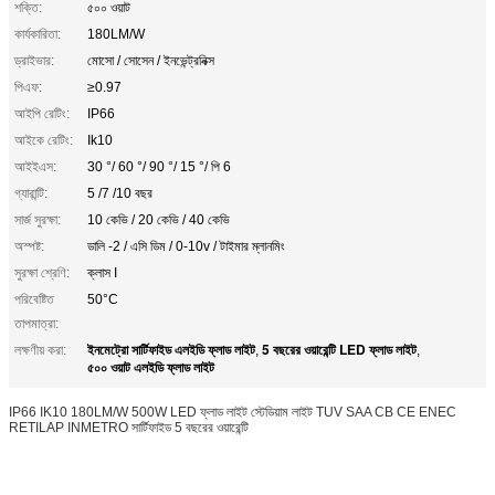
শক্তি:
৫০০ ওয়াট
কার্যকারিতা:
180LM/W
ড্রাইভার:
মোসো / সোসেন / ইনভেন্ট্রনিক্স
পিএফ:
≥0.97
আইপি রেটিং:
IP66
আইকে রেটিং:
Ik10
আইইএস:
30 °/ 60 °/ 90 °/ 15 °/ পি 6
গ্যারান্টি:
5 /7 /10 বছর
সার্জ সুরক্ষা:
10 কেভি / 20 কেভি / 40 কেভি
অস্পষ্ট:
ডালি -2 / এসি ডিম / 0-10v / টাইমার ম্লানমিং
সুরক্ষা শ্রেণি:
ক্লাস I
পরিবেষ্টিত
50°C
তাপমাত্রা:
ইনমেট্রো সার্টিফাইড এলইডি ফ্লাড লাইট
5 বছরের ওয়ারেন্টি LED ফ্লাড লাইট
লক্ষণীয় করা:
,
,
৫০০ ওয়াট এলইডি ফ্লাড লাইট
IP66 IK10 180LM/W 500W LED ফ্লাড লাইট স্টেডিয়াম লাইট TUV SAA CB CE ENEC
RETILAP INMETRO সার্টিফাইড 5 বছরের ওয়ারেন্টি