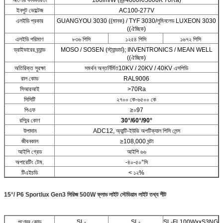
আলোর কার্যকারিতা
180lm/W (@4000K/5000K 70Ra)
ইনপুট ভোল্টেজ
AC100-277V
এলইডি প্রকার
GUANGYOU 3030 ((মানক) / TYF 3030/লুমিনলেড LUXEON 3030
((ঐচ্ছিক)
এলইডি পরিমাণ
৮৩৬ পিসি
১২৫৪ পিসি
১৬৭২ পিসি
ড্রাইভারের ব্র্যান্ড
MOSO / SOSEN (স্ট্যান্ডার্ড); INVENTRONICS / MEAN WELL
((ঐচ্ছিক)
অতিরিক্ত সুরক্ষা
সমর্থন অন্তর্নির্মিত10KV / 20KV / 40KV এসপিডি
রাল কোড
RAL9006
সিআরআই
>70Ra
সিসিটি
২৭০০ কে-৬৫০০ কে
পিএফ
≥০97
রশ্মির কোণ
30°/60°/90°
উপাদান
ADC12, অ্যান্টি-ইউভি অপটিক্যাল পিসি লেন্স
জীবনকাল
≥108,000 ঘন্টা
আইপি গ্রেড
আইপি ৬৬
অপারেটিং টেম.
-৪০-৫০°সি
টিএইচডি
< ১২%
15°/ P6 Sportlux Gen3 সিরিজ 500W ফ্লাড লাইট স্টেডিয়াম লাইট তথ্য শীট
পণ্যের কোড
SL-
SL-
SL-FL100WxxS3NG