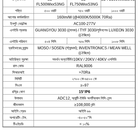
FL500WxxS3NG
FL750WxxS3NG
শক্তি
৫০০ ওয়াট
৭৫০ ওয়াট
১০০০ ওয়াট
আলোর কার্যকারিতা
160lm/W (@4000K/5000K 70Ra)
ইনপুট ভোল্টেজ
AC100-277V
এলইডি প্রকার
GUANGYOU 3030 ((মানক) / TYF 3030/লুমিনলেড LUXEON 3030
((ঐচ্ছিক)
এলইডি পরিমাণ
৫০৪ পিসি
৭৫৬ পিসি
১০০৮ পিসি
ড্রাইভারের ব্র্যান্ড
MOSO / SOSEN (স্ট্যান্ডার্ড); INVENTRONICS / MEAN WELL
((ঐচ্ছিক)
অতিরিক্ত সুরক্ষা
সমর্থন অন্তর্নির্মিত10KV / 20KV / 40KV এসপিডি
রাল কোড
RAL9006
সিআরআই
>70Ra
সিসিটি
২৭০০ কে-৬৫০০ কে
পিএফ
≥০97
রশ্মির কোণ
15
°/
P6
উপাদান
ADC12, অ্যান্টি-ইউভি অপটিক্যাল পিসি লেন্স
জীবনকাল
≥108,000 ঘন্টা
আইপি গ্রেড
আইপি ৬৬
অপারেটিং টেম.
-৪০-৫০°সি
টিএইচডি
< ১২%