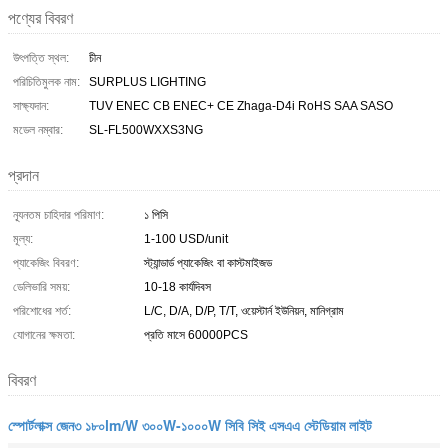
পণ্যের বিবরণ
উৎপত্তি স্থল:
চীন
পরিচিতিমুলক নাম:
SURPLUS LIGHTING
সাক্ষ্যদান:
TUV ENEC CB ENEC+ CE Zhaga-D4i RoHS SAA SASO
মডেল নম্বার:
SL-FL500WXXS3NG
প্রদান
ন্যূনতম চাহিদার পরিমাণ:
১ পিসি
মূল্য:
1-100 USD/unit
প্যাকেজিং বিবরণ:
স্ট্যান্ডার্ড প্যাকেজিং বা কাস্টমাইজড
ডেলিভারি সময়:
10-18 কার্যদিবস
পরিশোধের শর্ত:
L/C, D/A, D/P, T/T, ওয়েস্টার্ন ইউনিয়ন, মানিগ্রাম
যোগানের ক্ষমতা:
প্রতি মাসে 60000PCS
বিবরণ
স্পোর্টলাক্স জেন৩ ১৮০lm/W ৩০০W-১০০০W সিবি সিই এসএএ স্টেডিয়াম লাইট