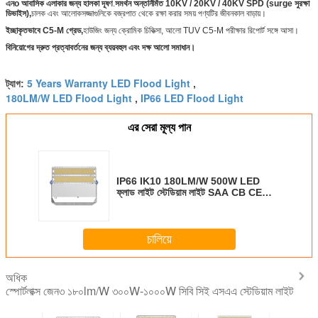
এন
o আবাসিক এলাকার জন্য হালকা দূষণ
.
সমর্থন অন্তর্নির্মিত 10KV / 20KV / 40KV SPD (surge সুরক্ষা
ডিভাইস),
চালক এবং আলোকসজ্জাগুলিকে বজ্রপাত থেকে রক্ষা করার সময় পণ্যটির জীবনকাল বাড়ায়।
ইচ্ছাকৃতভাবে C5-M গ্রেড,
হাউজিং জন্য ক্রোমিক চিকিত্সা, আলো TUV C5-M পরীক্ষার রিপোর্ট সঙ্গে আসা।
বিনিয়োগের দ্রুত প্রত্যাবর্তনের জন্য ব্যয়বহুল এবং দক্ষ আলো সমাধান।
5 Years Warranty LED Flood Light
ট্যাগ:
,
180LM/W LED Flood Light
IP66 LED Flood Light
,
এর সেরা মূল্য পান
IP66 IK10 180LM/W 500W LED
ফ্লাড লাইট স্টেডিয়াম লাইট SAA CB CE
ENEC RETILAP INMETRO সার্টিফাইড
5 বছরের ওয়ারেন্টি
চালিয়ে
অধিক
স্পোর্টলাক্স জেন৩ ১৮০lm/W ৩০০W-১০০০W সিবি সিই এসএএ স্টেডিয়াম লাইট