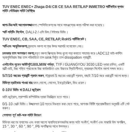
TUV ENEC ENEC+ Zhaga-D4i CB CE SAA RETILAP INMETRO সার্টিফাইড ফ্লাড
লাইট স্টেডিয়াম লাইট বৈশিষ্ট্যঃ
জাগা-ডি৪আই আলোকসজ্জা
জাগা স্পেসিফিকেশনের সাথে সামঞ্জস্যের জন্য পরীক্ষা করা হয়েছে।
স্মার্ট লাইটিং সিস্টেম
, DALI-2 / এসি ডিম / টাইমার ডিমিং।
TUV ENEC, CB, SAA, CE, RETILAP, RoHS সার্টিফিকেট।
স্মার্ট
এবং আধুনিক
নকশা
,
ন্যূনতম নকশা পণ্যের উপর সরাসরি মনোযোগ দেয়।
চমৎকার তাপ অপসারণ নকশা,
মসৃণ নকশা ফিক্সচার উপর ধুলো পড়া কমাতে সাহায্য করে।ADC12 ডাই-কাস্টিং
অ্যালুমিনিয়াম উচ্চ তাপ পরিবাহিতা তাপ sink নিখুঁত তাপ dissipation গ্যারান্টি.
এস
ইস্টেম লুমেন আউটপুট
180LM/W পর্যন্ত
, TYF / GUANGYOU 3030 LED দ্বারা চালিত, একটি
মাল্টি-ডাই, উচ্চ শক্তি প্যাকেজে উচ্চ কার্যকারিতা এবং উচ্চতর স্থিতিশীলতা, ব্যয়বহুল সিস্টেম নকশা সক্ষম করে।
5/7/10 বছরের গ্যারান্টি প্রদান করুন
, স্ট্যান্ডার্ড 5 বছরের ওয়ারেন্টি প্রদান, বাছাই 7/10 বছর ওয়ারেন্টি আলো জন্য।
বিভিন্ন ড্রাইভার পাওয়া যায়
যেমন মোসো, সোসেন, ইনভেন্ট্রনিক্স, মিড ওয়েল।
0-10V ডিমিং বা DALI কন্ট্রোল
ডালি কন্ট্রোল, ল্যাম্পারি কম্পিউটার দ্বারা নিয়ন্ত্রিত হতে পারে।
0/1-10 ভোল্ট ডিমিং। উজ্জ্বলতা 10 স্তরে বিভক্ত করা যেতে পারে, আপনার নির্দিষ্ট প্রয়োজনীয়তা অনুযায়ী এটি সেট
করুন।
পেশাগত পূর্ণ কাট-অফ লাইট বিতরণ
বিভিন্ন ধরণের ফ্যাসেড এবং বন্যা আলো অ্যাপ্লিকেশনগুলির জন্য অতি সংকীর্ণ, সংকীর্ণ এবং মাঝারি বিম অপটিক্স,
15 °, 30 °, 60 °, 90 °, P6 অপটিক্সের সাথে উপলব্ধ।