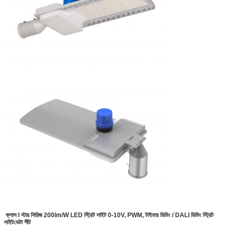
ক্লাস I স্টার সিরিজ 200lm/W LED স্ট্রিট লাইট 0-10V, PWM, টাইমার ডিমিং / DALI ডিমিং স্ট্রিট
লাইট
ডেটা শীট