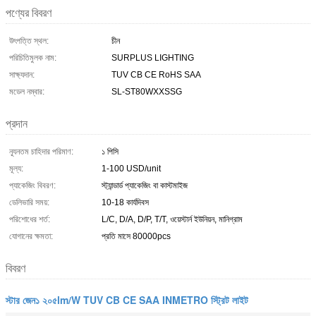
পণ্যের বিবরণ
উৎপত্তি স্থল:
চীন
পরিচিতিমুলক নাম:
SURPLUS LIGHTING
সাক্ষ্যদান:
TUV CB CE RoHS SAA
মডেল নম্বার:
SL-ST80WXXSSG
প্রদান
ন্যূনতম চাহিদার পরিমাণ:
১ পিসি
মূল্য:
1-100 USD/unit
প্যাকেজিং বিবরণ:
স্ট্যান্ডার্ড প্যাকেজিং বা কাস্টমাইজ
ডেলিভারি সময়:
10-18 কার্যদিবস
পরিশোধের শর্ত:
L/C, D/A, D/P, T/T, ওয়েস্টার্ন ইউনিয়ন, মানিগ্রাম
যোগানের ক্ষমতা:
প্রতি মাসে 80000pcs
বিবরণ
স্টার জেন১ ২০৫lm/W TUV CB CE SAA INMETRO স্ট্রিট লাইট