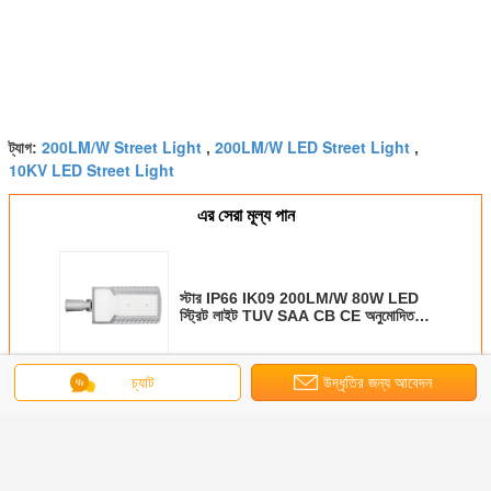
200LM/W Street Light
200LM/W LED Street Light
ট্যাগ:
,
,
10KV LED Street Light
এর সেরা মূল্য পান
স্টার IP66 IK09 200LM/W 80W LED
স্ট্রিট লাইট TUV SAA CB CE অনুমোদিত 5
বছরের ওয়ারেন্টি পাবলিক লাইটিং
চ্যাট
উদ্ধৃতির জন্য আবেদন
চালিয়ে
স্টার জেন১ ২০৫lm/W TUV CB CE SAA INMETRO স্ট্রিট লাইট
অধিক