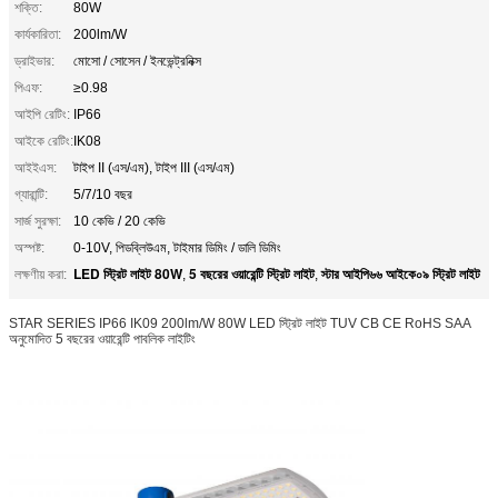
শক্তি:
80W
কার্যকারিতা:
200lm/W
ড্রাইভার:
মোসো / সোসেন / ইনভেন্ট্রনিক্স
পিএফ:
≥0.98
আইপি রেটিং:
IP66
আইকে রেটিং:
IK08
আইইএস:
টাইপ II (এস/এম), টাইপ III (এস/এম)
গ্যারান্টি:
5/7/10 বছর
সার্জ সুরক্ষা:
10 কেভি / 20 কেভি
অস্পষ্ট:
0-10V, পিডব্লিউএম, টাইমার ডিমিং / ডালি ডিমিং
LED স্ট্রিট লাইট 80W
5 বছরের ওয়ারেন্টি স্ট্রিট লাইট
স্টার আইপি৬৬ আইকে০৯ স্ট্রিট লাইট
লক্ষণীয় করা:
,
,
STAR SERIES IP66 IK09 200lm/W 80W LED স্ট্রিট লাইট TUV CB CE RoHS SAA
অনুমোদিত 5 বছরের ওয়ারেন্টি পাবলিক লাইটিং