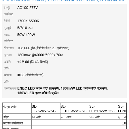
ইনপুট
AC100-277V
ভোল্টেজ:
সিসিটি:
1700K-6500K
গ্যারান্টি:
5/7/10 বছর
ক্ষমতা
50W-400W
পরিসীমা:
জীবনকাল:
108,000 ঘন্টা (টিইউভি টিএম 21 প্রতিবেদন)
লুমেনস:
180lm/w @4000k/5000k 70ra
আইপি
আইপি 66 (টিইউভি রিপোর্ট)
রেটিং:
আইকে
IK08 (টিইউভি রিপোর্ট)
রেটিং:
ENEC LED ফ্লাড লাইট রিফ্লেক্টর
180lm/W LED ফ্লাড লাইট রিফ্লেক্টর
লক্ষণীয় করা:
,
,
150W LED ফ্লাড লাইট রিফ্লেক্টর
পণ্যের কোড
SL-
SL-
SL-
SL-
FL75WxxS2SG
FL100WxxS2SG
FL150WxxS2SG
FL200
শক্তি
৭৫ ওয়াট
১০০ ওয়াট
১৫০ ওয়াট
২০০ ওয়া
আলোর কার্যকারিতা
180