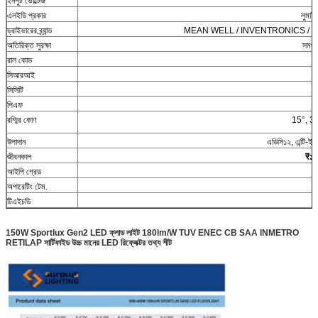
ইনপুট ভোল্টেজ
এলইডি প্রকার
লুমা
ড্রাইভারের ব্র্যান্ড
MEAN WELL / INVENTRONICS / PHILI
অতিরিক্ত সুরক্ষা
সমর্
রাল কোড
সিআরআই
সিসিটি
পিএফ
রশ্মির কোণ
15°, 30°
উপাদান
এডিসি১২, এন্টি-ইউ
জীবনকাল
₹১০৮
আইপি গ্রেড
অপারেটিং টেম.
টিএইচডি
150W Sportlux Gen2 LED ফ্লাড লাইট 180lm/W TUV ENEC CB SAA INMETRO
RETILAP সার্টিফাইড উচ্চ মানের LED রিফ্লেক্টর তথ্য শীট