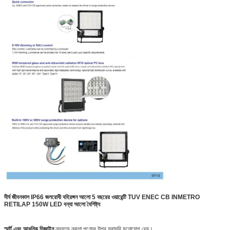
দীর্ঘ জীবনকাল IP66 জলরোধী বহিরঙ্গন আলো 5 বছরের ওয়ারেন্টি TUV ENEC CB INMETRO
RETILAP 150W LED বন্যা আলো বৈশিষ্ট্য
স্মার্ট এবং আধুনিক ডিজাইন,
ন্যূনতম নকশা পণ্যের উপর সরাসরি মনোযোগ দেয়।