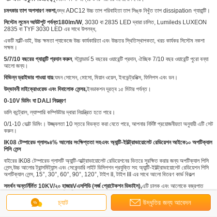
চমৎকার তাপ অপসারণ নকশা,
শুদ্ধ ADC12 উচ্চ তাপ পরিবাহিতা তাপ সিঙ্ক নিখুঁত তাপ dissipation গ্যারান্টি।
সিস্টেম লুমেন আউটপুট পর্যন্ত
1
80lm/W
, 3030 বা 2835 LED দ্বারা চালিত, Lumileds LUXEON
2835 বা TYF 3030 LED এর সাথে উপলব্ধ,
একটি মাল্টি-ডাই, উচ্চ ক্ষমতা প্যাকেজে উচ্চ কার্যকারিতা এবং উচ্চতর স্থিতিস্থাপকতা, খরচ কার্যকর সিস্টেম নকশা
সক্ষম।
5/7/10 বছরের গ্যারান্টি প্রদান করুন
, স্ট্যান্ডার্ড 5 বছরের ওয়ারেন্টি প্রদান, ঐচ্ছিক 7/10 বছর ওয়ারেন্টি পুরো বন্যা
আলো জন্য।
বিভিন্ন ড্রাইভার পাওয়া যায়
যেমন সোসেন, মোসো, মিয়ান ওয়েল, ইনভেন্ট্রনিক্স, ফিলিপস এবং ডন।
উদ্ভাবনী মাইক্রোওয়েভ এবং দিবালোক সেন্সর,
ইনডাকশন দূরত্ব ১৫ মিটার পর্যন্ত।
0-10V ডিমিং বা DALI নিয়ন্ত্রণ
ডালি কন্ট্রোল, ল্যাম্পারি কম্পিউটার দ্বারা নিয়ন্ত্রিত হতে পারে।
0/1-10 ভোল্ট ডিমিং। উজ্জ্বলতা 10 স্তরে বিভক্ত করা যেতে পারে, আপনার নির্দিষ্ট প্রয়োজনীয়তা অনুযায়ী এটি সেট
করুন।
IK08 টেম্পারেড গ্লাস
৯৪% আলোর সংক্ষিপ্ততা সহ
এবং অ্যান্টি-ইউল্ট্রাভায়োলেট রেডিয়েশন আইকে১০ অপটিক্যাল
পিসি লেন্স
বাইরের IK08 টেম্পারেড গ্লাসটি অ্যান্টি-আল্ট্রাভায়োলেট রেডিয়েশনের ভিতরে সুরক্ষিত করার জন্য অপটিক্যাল পিসি
লেন্স,উচ্চ আলোর ট্রান্সমিট্যান্স এবং সেকেন্ডারি লাইট ডিসিপশন প্রযুক্তি সহ অ্যান্টি-ইউল্ট্রাভায়োলেট রেডিয়েশন পিসি
অপটিক্যাল লেন্স, 15°, 30°, 60°, 90°, 120°, টাইপ II, টাইপ III এর সাথে আলো বিতরণ কার্ভ বিকল্প
সমর্থন অন্তর্নির্মিত 10K
V
/২০ হাজার
V
এসপিডি (সর্জ প্রোটেকশন ডিভাইস),
এটি চালক এবং আলোকে বজ্রপাত
থেকে রক্ষা করার সাথে সাথে পণ্যটির জীবনকাল বাড়ায়।
চ্যাট
উদ্ধৃতির জন্য আবেদন
২৭০°
a
সামঞ্জস্যযোগ্য
ব্র্যাকেট
,
বিভিন্ন ইনস্টলেশনের প্রয়োজনীয়তার জন্য নিয়ন্ত্রিত ক্রেট।
13 ধাপে পেইন্টিং প্রক্রিয়া প্রয়োগ করে উচ্চ পণ্য নির্ভরযোগ্যতা
,
h
উচ্চ দক্ষতার লেপ।
পেইন্ট এবং ধাতব অংশ