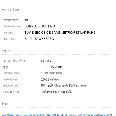
পণ্যের বিবরণ
উৎপত্তি স্থল:
চীন
পরিচিতিমুলক নাম:
SURPLUS LIGHTING
সাক্ষ্যদান:
TUV ENEC CB CE SAA INMETRO RETILAP RoHS
মডেল নম্বার:
SL-FL150WXXS2SG
প্রদান
ন্যূনতম চাহিদার পরিমাণ:
১টি ইউনিট
মূল্য:
1-100US$/unit
প্যাকেজিং বিবরণ:
1 পিসি / শক্ত কাগজ
ডেলিভারি সময়:
15-18 কার্যদিবস
পরিশোধের শর্ত:
টি/টি, এল/সি দৃষ্টিতে, ওয়েস্টার্ন ইউনিয়ন, পেপাল
যোগানের ক্ষমতা:
কার্যদিবসের জন্য 4000 ইউনিট
বিবরণ
স্পোর্টলাক্স জেন১ ১৭০ এলএম/ডব্লিউ সিবি সিই RoHS এসএএ এলইডি ফ্লাড স্টেডিয়াম লাইট