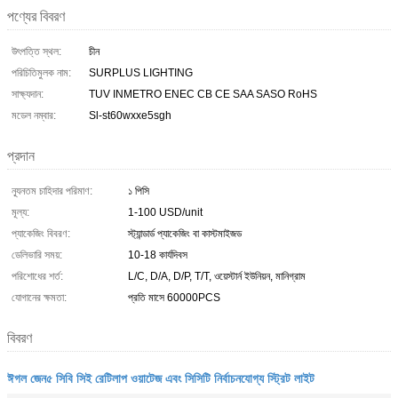
পণ্যের বিবরণ
উৎপত্তি স্থল:
চীন
পরিচিতিমুলক নাম:
SURPLUS LIGHTING
সাক্ষ্যদান:
TUV INMETRO ENEC CB CE SAA SASO RoHS
মডেল নম্বার:
Sl-st60wxxe5sgh
প্রদান
ন্যূনতম চাহিদার পরিমাণ:
১ পিসি
মূল্য:
1-100 USD/unit
প্যাকেজিং বিবরণ:
স্ট্যান্ডার্ড প্যাকেজিং বা কাস্টমাইজড
ডেলিভারি সময়:
10-18 কার্যদিবস
পরিশোধের শর্ত:
L/C, D/A, D/P, T/T, ওয়েস্টার্ন ইউনিয়ন, মানিগ্রাম
যোগানের ক্ষমতা:
প্রতি মাসে 60000PCS
বিবরণ
ঈগল জেন৫ সিবি সিই রেটিলাপ ওয়াটেজ এবং সিসিটি নির্বাচনযোগ্য স্ট্রিট লাইট