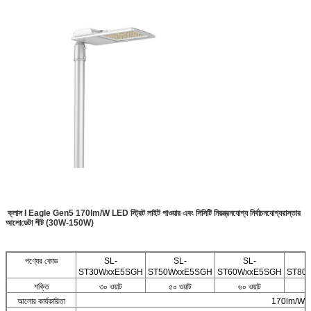
ক্লাস I Eagle Gen5 170lm/W LED স্ট্রিট লাইট পাওয়ার এবং সিসিটি নিয়ন্ত্রনযোগ্য নির্বাচনযোগ্য
রাস্তার
আলো
ডেটা শীট (30W-150W)
পণ্যের কোড
SL-
SL-
SL-
ST30WxxE5SGH
ST50WxxE5SGH
ST60WxxE5SGH
ST80
শক্তি
৩০ ওয়াট
৫০ ওয়াট
৬০ ওয়াট
আলোর কার্যকারিতা
170lm/W 