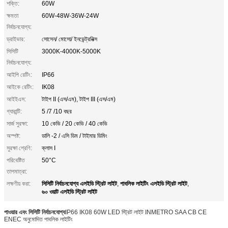
শক্তি:
60W
ক্ষমতা
60W-48W-36W-24W
নির্বাচনযোগ্য:
ড্রাইভার:
সোসেন/ মোসো/ ইনভেন্ট্রনিক্স
সিসিটি
3000K-4000K-5000K
নির্বাচনযোগ্য:
আইপি রেটিং:
IP66
আইকে রেটিং:
IK08
আইইএস:
টাইপ II (এস/এম), টাইপ III (এস/এম)
গ্যারান্টি:
5 /7 /10 বছর
সার্জ সুরক্ষা:
10 কেভি / 20 কেভি / 40 কেভি
অস্পষ্ট:
ডালি -2 / এসি ডিম / টাইমার ডিমিং
সুরক্ষা শ্রেণি:
ক্লাস I
পরিবেষ্টিত
50°C
তাপমাত্রা:
সিসিটি নির্বাচনযোগ্য এলইডি স্ট্রিট লাইট
পাবলিক লাইটিং এলইডি স্ট্রিট লাইট
লক্ষণীয় করা:
,
,
৬০ ওয়াট এলইডি স্ট্রিট লাইট
পাওয়ার এবং সিসিটি নির্বাচনযোগ্য
IP66 IK08 60W LED স্ট্রিট লাইট INMETRO SAA CB CE
ENEC অনুমোদিত পাবলিক লাইটিং