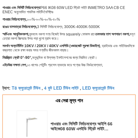
পাওয়ার এবং সিসিটি নির্বাচনযোগ্য
IP66 IK08 60W LED স্ট্রিট লাইট INMETRO SAA CB CE
ENEC অনুমোদিত পাবলিক লাইটিং
বৈশিষ্ট্যঃ
পাওয়ার নির্বাচনযোগ্য,
১০০%-৮০%-৬০%-৪০%
রঙের তাপমাত্রা নির্বাচনযোগ্য,
3 সিসিটি নির্বাচনযোগ্য, 3000K-4000K-5000K
স্মার্ট
এবং আধুনিক
নকশা
,
ন্যূনতম নকশা পণ্য নিজেই উপর squarely ফোকাস রাখে
চমৎকার তাপ অপসারণ নকশা,
মসৃণ
চেহারা নকশা ফিক্সচার উপর পড়া ধুলো হ্রাস করে।
সমর্থন অন্তর্নির্মিত 10KV / 20KV / 40KV এসপিডি (ওভারজেট সুরক্ষা ডিভাইস)
, ড্রাইভার এবং লাইটারগুলিকে
বজ্রপাত থেকে রক্ষা করার সময় পণ্যটির জীবনকাল বাড়ায়।
নিয়ন্ত্রিত ক্রেট 0°-90°,
অনুভূমিক বা উল্লম্ব ইনস্টলেশনের জন্য নিয়মিত ক্রেট।
এইচ
উচ্চ দক্ষতা লেপ
,
১৩ ধাপের পেইন্টিং প্রসেস ব্যবহার করে পণ্যের উচ্চ নির্ভরযোগ্যতা,
T8 ফ্লুরোসেন্ট টিউব
4 ফুট LED টিউব লাইট
LED ফ্লুরোসেন্ট টিউব
ট্যাগ:
,
,
এর সেরা মূল্য পান
পাওয়ার এবং সিসিটি নির্বাচনযোগ্য আইপি 66
আইকে08 60W এলইডি স্ট্রিট লাইট
INMETRO SAA CB সিই ENEC