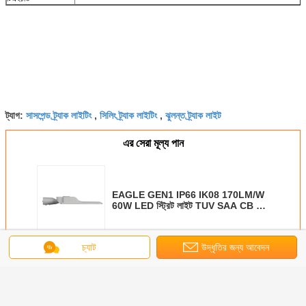
সাসপেন্ড ট্র্যাক লাইটিং
সিলিং ট্র্যাক লাইটিং
ঝুলন্ত ট্র্যাক লাইট
ট্যাগ:
,
,
এর সেরা মূল্য পান
EAGLE GEN1 IP66 IK08 170LM/W
60W LED স্ট্রিট লাইট TUV SAA CB CE
অনুমোদিত 5 বছরের ওয়ারেন্টি পাবলিক আলো
চ্যাট
উদ্ধৃতির জন্য আবেদন
চালিয়ে
ঈগল জেন১ ১৭০lm/W TUV CB CE SAA INMETRO স্ট্রিট লাইট
অধিক