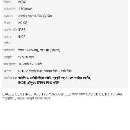
শক্তি:
60W
কার্যকারিতা:
170lm/w
ড্রাইভার:
মোসো / সোসেন / ইনভেন্ট্রনিক্স
পিএফ:
≥0.98
আইপি রেটিং:
IP66
আইকে
IK08
রেটিং:
আইইএস:
টাইপ II (এস/এম), টাইপ III (এস/এম)
গ্যারান্টি:
5/7/10 বছর
সার্জ সুরক্ষা:
10 কেভি / 20 কেভি
অস্পষ্ট:
0-10V, পিডব্লিউএম, টাইমার ডিমিং / ডালি ডিমিং
আইপি৬৬ এলইডি স্ট্রিট লাইট
গ্যারান্টি সহ 60W পাবলিক লাইটিং
লক্ষণীয় করা:
,
,
IK08 রেটযুক্ত টিইউভি স্ট্রিট লাইট
EAGLE GEN1 IP66 IK08 170lm/W 60W LED স্ট্রিট লাইট TUV CB CE RoHS SAA
অনুমোদিত 5 বছরের ওয়ারেন্টি পাবলিক আলো