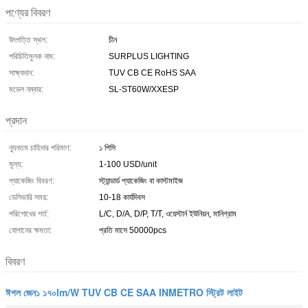
পণ্যের বিবরণ
উৎপত্তি স্থল:
চীন
পরিচিতিমুলক নাম:
SURPLUS LIGHTING
সাক্ষ্যদান:
TUV CB CE RoHS SAA
মডেল নম্বার:
SL-ST60W/XXESP
প্রদান
ন্যূনতম চাহিদার পরিমাণ:
১ পিসি
মূল্য:
1-100 USD/unit
প্যাকেজিং বিবরণ:
স্ট্যান্ডার্ড প্যাকেজিং বা কাস্টমাইজ
ডেলিভারি সময়:
10-18 কার্যদিবস
পরিশোধের শর্ত:
L/C, D/A, D/P, T/T, ওয়েস্টার্ন ইউনিয়ন, মানিগ্রাম
যোগানের ক্ষমতা:
প্রতি মাসে 50000pcs
বিবরণ
ঈগল জেন১ ১৭০lm/W TUV CB CE SAA INMETRO স্ট্রিট লাইট