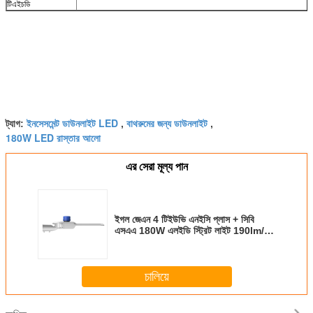
টিএইচডি
ইনসেসমেন্ট ডাউনলাইট LED
বাথরুমের জন্য ডাউনলাইট
ট্যাগ:
,
,
180W LED রাস্তার আলো
এর সেরা মূল্য পান
ইগল জেএন 4 টিইউভি এনইসি প্লাস + সিবি
এসএএ 180W এলইডি স্ট্রিট লাইট 190lm/W
10 বছরের ওয়ারেন্টি পাবলিক আলো
চালিয়ে