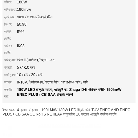
শক্তি:
180W
কার্যকারিতা:
190lm/w
ড্রাইভার:
মোসো / সোসেন / ইনভেন্ট্রনিক্স
পিএফ:
≥0.98
আইপি
IP66
রেটিং:
আইকে
IK08
রেটিং:
আইইএস:
টাইপ II (এস/এম), টাইপ III-এম
গ্যারান্টি:
5 /7 /10 বছর
সার্জ সুরক্ষা:
10 কেভি / 20 কেভি
অস্পষ্ট:
0-10V, পিডব্লিউএম, টাইমার ডিমিং / ঝাগা-ডি 4 আই / ডালি
180W LED রাস্তার আলো
ওয়ারেন্টি সহ
Zhaga-D4i পাবলিক লাইটিং 190lm/W
লক্ষণীয়
,
,
,
ENEC PLUS+ CB SAA রাস্তার আলো
করা:
ইগল জেএন 4 ক্লাস I / ক্লাস II 190LM/W 180W LED স্ট্রিট লাইট TUV ENEC AND ENEC
PLUS+ CB SAA CE RoHS RETILAP অনুমোদিত 10 বছরের ওয়ারেন্টি পাবলিক লাইটিং