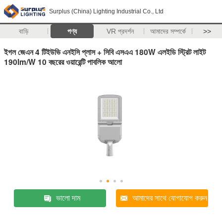
Surplus (China) Lighting Industrial Co., Ltd
বাড়ি
পণ্য
VR প্রদর্শন
আমাদের সম্পর্কে
>>
ইগল জেএন 4 টিইউভি এনইসি প্লাস + সিবি এসএএ 180W এলইডি স্ট্রিট লাইট
190lm/W 10 বছরের ওয়ারেন্টি পাবলিক আলো
ভালো দাম
আমাদের সাথে যোগাযোগ করুন