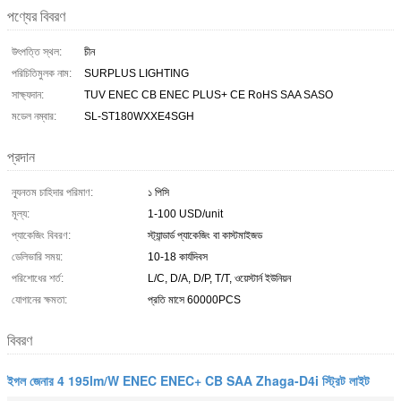
পণ্যের বিবরণ
উৎপত্তি স্থল:
চীন
পরিচিতিমুলক নাম:
SURPLUS LIGHTING
সাক্ষ্যদান:
TUV ENEC CB ENEC PLUS+ CE RoHS SAA SASO
মডেল নম্বার:
SL-ST180WXXE4SGH
প্রদান
ন্যূনতম চাহিদার পরিমাণ:
১ পিসি
মূল্য:
1-100 USD/unit
প্যাকেজিং বিবরণ:
স্ট্যান্ডার্ড প্যাকেজিং বা কাস্টমাইজড
ডেলিভারি সময়:
10-18 কার্যদিবস
পরিশোধের শর্ত:
L/C, D/A, D/P, T/T, ওয়েস্টার্ন ইউনিয়ন
যোগানের ক্ষমতা:
প্রতি মাসে 60000PCS
বিবরণ
ইগল জেনার 4 195lm/W ENEC ENEC+ CB SAA Zhaga-D4i স্ট্রিট লাইট