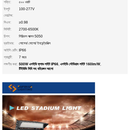
শক্তি:
৫০০ ওয়াট
ইনপুট
100-277V
ভোল্টেজ:
পিএফ:
≥0.98
সিসিটি:
2700-6500K
চিপস:
লিমিল্ডস লাক্সন 5050
ড্রাইভার:
সোসেন/ মোসো/ ইনভেন্ট্রনিক্স
আইপি রেটিং:
IP66
গ্যারান্টি:
7 বছর
500W এলইডি ফ্লাড লাইট IP66
এলইডি স্টেডিয়াম লাইট 160lm/W
লক্ষণীয় করা:
,
,
টিইউভি সিবি সহ বহিরঙ্গন আলো