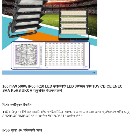
160lm/W 500W IP66 IK10 LED ফ্লাড লাইট LED স্টেডিয়াম লাইট TUV CB CE ENEC
SAA RoHS UKCA অনুমোদিত বহিরঙ্গন আলো
বিশেষ অপটিক্যাল ডিজাইন
●অল্ট্রা-নিম্ন, সংকীর্ণ এবং মাঝারি রাশির অপটিক্স বিভিন্ন ধরণের ফ্যাসেড এবং বন্যা আলো অ্যাপ্লিকেশনগুলির জন্য,
8°/20°/40°/60°/49*21° আংশিক 50°/49*21° আংশিক 65°
IP66 সুরক্ষা এবং শক্তিশালী নকশা