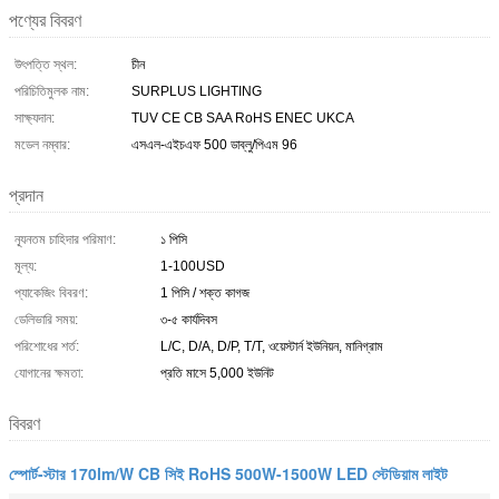
পণ্যের বিবরণ
উৎপত্তি স্থল:
চীন
পরিচিতিমুলক নাম:
SURPLUS LIGHTING
সাক্ষ্যদান:
TUV CE CB SAA RoHS ENEC UKCA
মডেল নম্বার:
এসএল-এইচএফ 500 ডাব্লু/পিএম 96
প্রদান
ন্যূনতম চাহিদার পরিমাণ:
১ পিসি
মূল্য:
1-100USD
প্যাকেজিং বিবরণ:
1 পিসি / শক্ত কাগজ
ডেলিভারি সময়:
৩-৫ কার্যদিবস
পরিশোধের শর্ত:
L/C, D/A, D/P, T/T, ওয়েস্টার্ন ইউনিয়ন, মানিগ্রাম
যোগানের ক্ষমতা:
প্রতি মাসে 5,000 ইউনিট
বিবরণ
স্পোর্ট-স্টার 170lm/W CB সিই RoHS 500W-1500W LED স্টেডিয়াম লাইট