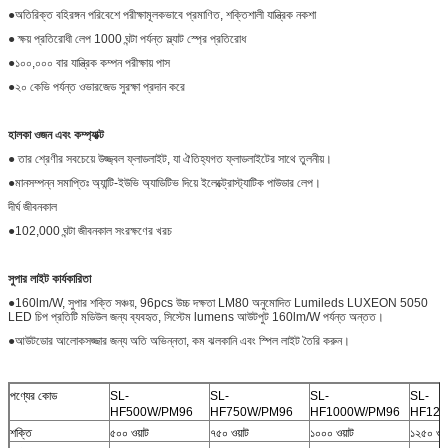
●অতিরিক্ত বহিরঙ্গন পরিবেশে পরীক্ষামূলকভাবে প্রমাণিত, শক্তিশালী যান্ত্রিক নকশা
● ক্ষয় প্রতিরোধী লেপ 1000 ঘন্টা পর্যন্ত স্ল্যাট স্প্রে প্রতিরোধ
●১০০,০০০ বার যান্ত্রিক কম্পন পরীক্ষায় পাস
●২০ কেভি পর্যন্ত ওভারজেড সুরক্ষা প্রদান করে
হালকা ওজন এবং কম্প্যাক্ট
● তার শ্রেণীর সবচেয়ে উজ্জ্বল ফ্লাডলাইট, যা ঐতিহ্যগত ফ্লাডলাইটের সাথে তুলনীয়।
●মানসম্পন্ন সমাপ্তিঃ অ্যান্টি-ইউভি অ্যাডিটিভ দিয়ে ইলেক্ট্রোস্ট্যাটিক পাউডার লেপ।
দীর্ঘ জীবনকাল
●102,000 ঘন্টা জীবনকাল সংরক্ষণের খরচ
সুপার লাইট কার্যকারিতা
●160lm/W, সুপার শক্তি সঞ্চয়, 96pcs উচ্চ দক্ষতা LM80 অনুমোদিত Lumileds LUXEON 5050
LED চিপ প্রতিটি মডিউল জন্য ব্যবহৃত, সিস্টেম lumens আউটপুট 160lm/W পর্যন্ত অন্তত।
●আউটডোর আলোকসজ্জার জন্য অতি অভিন্নতা, কম ঝলকানি এবং স্পিল লাইট তৈরি করুন।
পণ্যের কোড
SL-
SL-
SL-
SL-
HF500W/PM96
HF750W/PM96
HF1000W/PM96
HF125
শক্তি
৫০০ ওয়াট
৭৫০ ওয়াট
১০০০ ওয়াট
১২৫০ ওয়