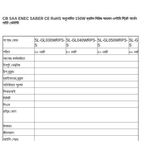
CB SAA ENEC SABER CE RoHS অনুমোদিত 150W ক্রাউন সিরিজ আরবান এলইডি স্ট্রিট গার্ডেন
লাইট ডেটাশিট
পণ্যের কোড
SL-GL030WRPS-
SL-GL040WRPS-
SL-GL050WRPS-
SL-GL
S
S
S
S
শক্তি
৩০ ওয়াট
৪০ ওয়াট
৫০ ওয়াট
৬০ ওয়াট
আলোর কার্যকারিতা
ইনপুট ভোল্টেজ
চিপ ব্র্যান্ড
ড্রাইভারের ব্র্যান্ড
অতিরিক্ত সুরক্ষা
সিআরআই
সিসিটি
পিএফ
রশ্মির কোণ
উপাদান
জীবনকাল
আইপি গ্রেড