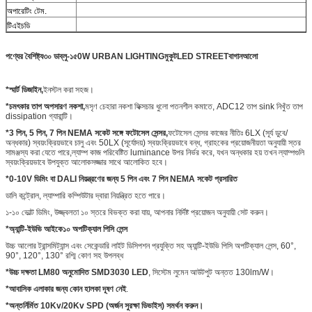
অপারেটিং টেম.
টিএইচডি
পণ্যের বৈশিষ্ট্য
৩০ ডাব্লু-১৫
0W URBAN LIGHTING
মুকুট
LED STREET
বাগান
আলো
*
স্মার্ট ডিজাইন,
ইনস্টল করা সহজ।
*
চমৎকার তাপ অপসারণ নকশা,
মসৃণ চেহারা নকশা ফিক্সচার ধুলো পতনশীল কমাতে, ADC12 তাপ sink নিখুঁত তাপ
dissipation গ্যারান্টি।
*
3 পিন, 5 পিন, 7 পিন NEMA সকেট সঙ্গে ফটোসেল সেন্সর,
ফটোসেল সেন্সর কাজের নীতিঃ 6LX (সূর্য ডুবে/
অন্ধকার) স্বয়ংক্রিয়ভাবে চালু এবং 50LX (সূর্যোদয়) স্বয়ংক্রিয়ভাবে বন্ধ, গ্রাহকের প্রয়োজনীয়তা অনুযায়ী স্তর
সামঞ্জস্য করা যেতে পারে,ল্যাম্প কাজ পরিবেষ্টিত luminance উপর নির্ভর করে, যখন অন্ধকার হয় তখন ল্যাম্পগুলি
স্বয়ংক্রিয়ভাবে উপযুক্ত আলোকসজ্জার সাথে আলোকিত হবে।
*
0-10V ডিমিং বা DALI নিয়ন্ত্রণের জন্য 5 পিন এবং 7 পিন NEMA সকেট প্রসারিত
ডালি কন্ট্রোল, ল্যাম্পারি কম্পিউটার দ্বারা নিয়ন্ত্রিত হতে পারে।
১-১০ ভোল্ট ডিমিং, উজ্জ্বলতা ১০ স্তরে বিভক্ত করা যায়, আপনার নির্দিষ্ট প্রয়োজন অনুযায়ী সেট করুন।
*
অ্যান্টি-ইউভি আইকে১০ অপটিক্যাল পিসি লেন্স
উচ্চ আলোর ট্রান্সমিট্যান্স এবং সেকেন্ডারি লাইট ডিসিপশন প্রযুক্তি সহ অ্যান্টি-ইউভি পিসি অপটিক্যাল লেন্স, 60°,
90°, 120°, 130° রশ্মি কোণ সহ উপলব্ধ
*
উচ্চ দক্ষতা L
M80 অনুমোদিত SMD3030 LED
, সিস্টেম লুমেন আউটপুট অন্তত 130lm/W।
*
আবাসিক এলাকার জন্য কোন হালকা দূষণ নেই
.
*
অন্তর্নির্মিত 10Kv/20Kv SPD (অর্জন সুরক্ষা ডিভাইস) সমর্থন করুন।