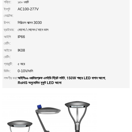
শক্তি:
১৫০ ওয়াট
ইনপুট
AC100-277V
ভোল্টেজ:
চিপস:
লিমিল্ডস লাক্সন 3030
ড্রাইভার:
মোসো / সোসেন / মানে ভাল
আইপি
IP66
রেটিং:
আইকে
IK08
রেটিং:
গ্যারান্টি:
৫ বছর
ডিমিং:
0-10V/ডালি
আইপি৬৬ ওয়াটারপ্রুফ এলইডি স্ট্রিট লাইট
150W শহুরে LED বাগান আলো
লক্ষণীয় করা:
,
,
RoHS অনুমোদিত মুকুট LED আলো