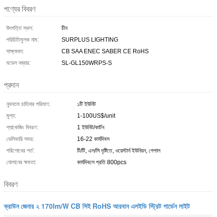
পণ্যের বিবরণ
উৎপত্তি স্থল:
চীন
পরিচিতিমুলক নাম:
SURPLUS LIGHTING
সাক্ষ্যদান:
CB SAA ENEC SABER CE RoHS
মডেল নম্বার:
SL-GL150WRPS-S
প্রদান
ন্যূনতম চাহিদার পরিমাণ:
১টি ইউনিট
মূল্য:
1-100US$/unit
প্যাকেজিং বিবরণ:
1 ইউনিট/কার্টন
ডেলিভারি সময়:
16-22 কার্যদিবস
পরিশোধের শর্ত:
টি/টি, এল/সি দৃষ্টিতে, ওয়েস্টার্ন ইউনিয়ন, পেপাল
যোগানের ক্ষমতা:
কার্যদিবলে প্রতি 800pcs
বিবরণ
ক্রাউন জেনার ২ 170lm/W CB সিই RoHS আরবান এলইডি স্ট্রিট গার্ডেন লাইট