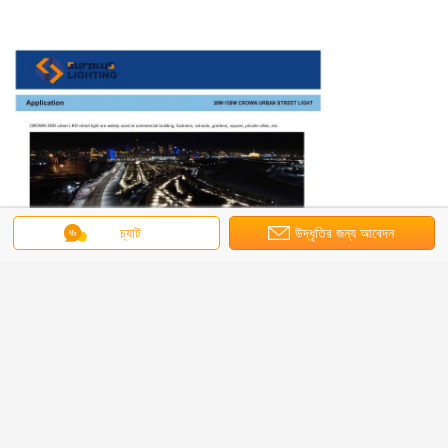
চ্যাট
উদ্ধৃতির জন্য আবেদন