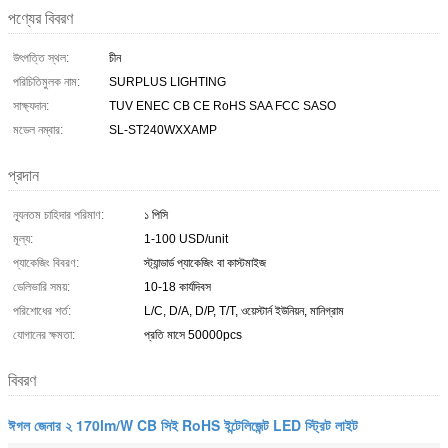
পণ্যের বিবরণ
উৎপত্তি স্থল:
চীন
পরিচিতিমুলক নাম:
SURPLUS LIGHTING
সাক্ষ্যদান:
TUV ENEC CB CE RoHS SAA FCC SASO
মডেল নম্বার:
SL-ST240WXXAMP
প্রদান
ন্যূনতম চাহিদার পরিমাণ:
১ পিসি
মূল্য:
1-100 USD/unit
প্যাকেজিং বিবরণ:
স্ট্যান্ডার্ড প্যাকেজিং বা কাস্টমাইজ
ডেলিভারি সময়:
10-18 কার্যদিবস
পরিশোধের শর্ত:
L/C, D/A, D/P, T/T, ওয়েস্টার্ন ইউনিয়ন, মানিগ্রাম
যোগানের ক্ষমতা:
প্রতি মাসে 50000pcs
বিবরণ
ঈগল জেনার ২ 170lm/W CB সিই RoHS ইন্টেলিজেন্ট LED স্ট্রিট লাইট