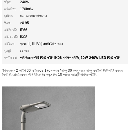
শক্তি:
240W
কার্যকারিতা:
170lm/w
ড্রাইভার:
মানে ভাল/মোসো/সোসেন
পিএফ:
>0.95
আইপি রেটিং:
IP66
আইকে রেটিং:
IK08
আইইএস:
প্রথম, II, III, IV (s/m/l) টাইপ করুন
গ্যারান্টি:
১০ বছর
আইপি৬৬ এলইডি স্ট্রিট লাইট
IK08 পাবলিক লাইটিং
30W-240W LED স্ট্রিট লাইট
লক্ষণীয় করা:
,
,
ইগল জেএন 2 আইপি 66 আইকে08 170 এলএম / ডাব্লু 30 ডাব্লু -২৪০ ডাব্লু এলইডি স্ট্রিট লাইট এসএএ
সিবি সিই রোএইচএস এনইসি ইউকেসিএ অনুমোদিত 10 বছরের ওয়ারেন্টি পাবলিক লাইটিং