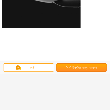
ইনসেসমেন্ট ডাউনলাইট LED
LED Recessed ডাউনলাইট
চ্যাট
উদ্ধৃতির জন্য আবেদন
ট্যাগ:
,
,
LED Recessed আলো
এর সেরা মূল্য পান
EAGLE GEN2 IP66 IK08 170LM/W
30W-240W LED স্ট্রিট লাইট SAA CB
CE RoHS UKCA অনুমোদিত 10 বছরের