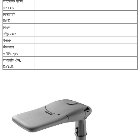
অতিরিক্ত সুরক্ষা
রাল কোড
সিআরআই
সিসিটি
পিএফ
রশ্মির কোণ
উপাদান
জীবনকাল
আইপি গ্রেড
অপারেটিং টেম.
টিএইচডি