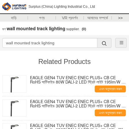
Surplus (China) Lighting Industrial Co., Ltd
বাড়ি
পণ্য
VR প্রদর্শন
আমাদের সম্পর্কে
>>
wall mounted track lighting
গুণ
supplier.
(0)
Related Products
EAGLE GEN4 TUV ENEC ENEC PLUS+ CB CE
RoHS সার্টিফাইড 80W DALI-2 LED স্ট্রিট লাইট 195lm/W 7
PIN NEMA সকেট শর্টিং ক্যাপ এবং 10KV SPD টুল-মুক্ত খোলার
এখন অনুসন্ধান করুন
এবং স্ব-পরিষ্কার নকশা সহ
EAGLE GEN4 TUV ENEC ENEC PLUS+ CB CE
RoHS সার্টিফাইড 30W DALI-2 LED স্ট্রিট লাইট 195lm/W 7
PIN NEMA সকেট শর্টিং ক্যাপ এবং 10KV SPD সহ টুল-ফ্রি ওপেনিং
এখন অনুসন্ধান করুন
এবং সেলফ-ক্লিনিং ডিজাইন
EAGLE GEN4 TUV ENEC ENEC PLUS+ CB CE