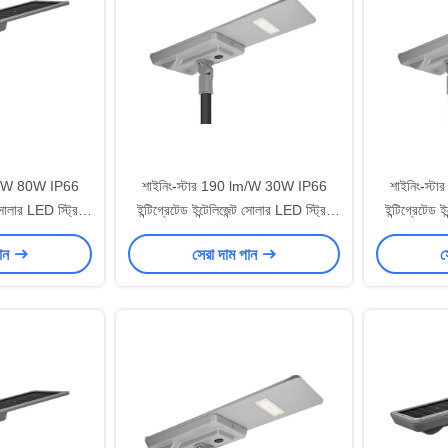
lm/W 80W IP66
শাইনিং-স্টার 190 lm/W 30W IP66
শাইনিং-স্
ট সোলার LED স্ট্রিট
ইন্টিগ্রেটেড ইন্টেলিজেন্ট সোলার LED স্ট্রিট
ইন্টিগ্রেটেড ই
SAA অনুমোদিত
লাইট TUV CB CE SAA অনুমোদিত
লাইট TUV
পান
সেরা দাম পান
স
 আলো
বহিরঙ্গন আলো