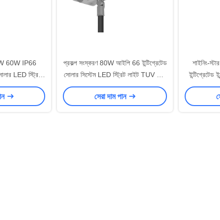
W 60W IP66
প্রকল্প সংস্করণ 80W আইপি 66 ইন্টিগ্রেটেড
শাইনিং-স্
ট সোলার LED স্ট্রিট
সোলার সিস্টেম LED স্ট্রিট লাইট TUV CB
ইন্টিগ্রেটেড ই
ার্জ সময়
CE SAA SASO সার্টিফাইড অল ইন ওয়ান
লাইট TUV
পান
সেরা দাম পান
স