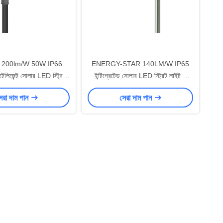
টার 200lm/W 50W IP66
ENERGY-STAR 140LM/W IP65
ন্টেলিজেন্ট সোলার LED স্ট্রিট
ইন্টিগ্রেটেড সোলার LED স্ট্রিট লাইট 5
 CB CE SAA অনুমোদিত
বছরের ওয়ারেন্টি
েরা দাম পান
সেরা দাম পান
বহিরঙ্গন আলো