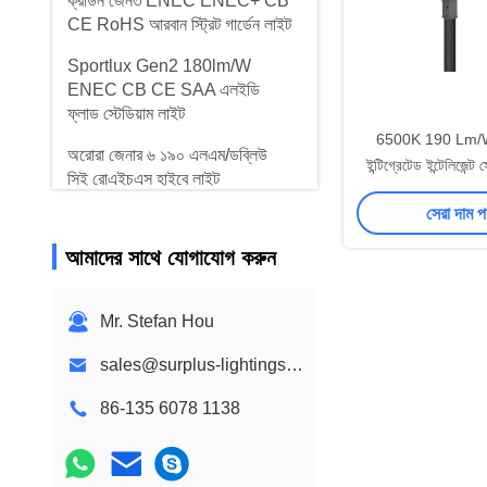
ক্রাউন জেন৩ ENEC ENEC+ CB
CE RoHS আরবান স্ট্রিট গার্ডেন লাইট
Sportlux Gen2 180lm/W
ENEC CB CE SAA এলইডি
ফ্লাড স্টেডিয়াম লাইট
6500K 190 Lm/
অরোরা জেনার ৬ ১৯০ এলএম/ডব্লিউ
ইন্টিগ্রেটেড ইন্টেলিজেন্
সিই রোএইচএস হাইবে লাইট
লাইট 6 ঘন্টা চ
সেরা দাম 
ঈগল জেন১ ১৭০lm/W TUV CB
CE SAA INMETRO স্ট্রিট লাইট
আমাদের সাথে যোগাযোগ করুন
স্টার জেন১ ২০৫lm/W TUV CB
CE SAA INMETRO স্ট্রিট লাইট
Mr. Stefan Hou
স্পোর্টলাক্স জেন৩ ১৮০lm/W
sales@surplus-lightings.com
৩০০W-১০০০W সিবি সিই এসএএ
স্টেডিয়াম লাইট
86-135 6078 1138
মডুলার জেন১ জেন২ সিবি সিই এসএএ
এলইডি ফ্লাড স্টেডিয়াম লাইট