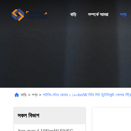
বাড়ি
সম্পর্কে আমরা
পণ্য
বাড়ি
>
পণ্য
>
শাইনিং-স্টার জেনার ১ ১৯০lm/W সিবি সিই ইন্টেলিজেন্ট সোলার স্ট্
সকল বিভাগ