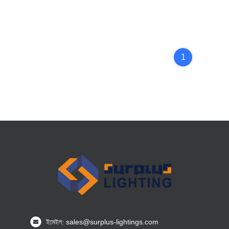
1
ইমেইল: sales@surplus-lightings.com